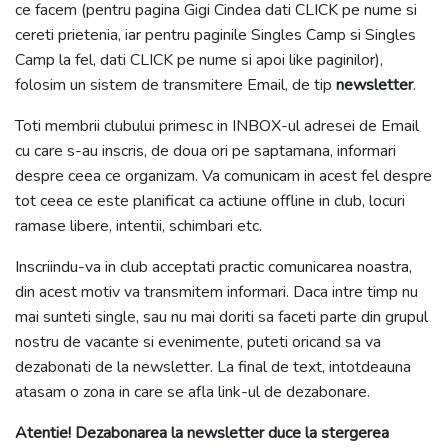
ce facem (pentru pagina Gigi Cindea dati CLICK pe nume si
cereti prietenia, iar pentru paginile Singles Camp si Singles
Camp la fel, dati CLICK pe nume si apoi like paginilor),
folosim un sistem de transmitere Email, de tip
newsletter
.
Toti membrii clubului primesc in INBOX-ul adresei de Email
cu care s-au inscris, de doua ori pe saptamana, informari
despre ceea ce organizam. Va comunicam in acest fel despre
tot ceea ce este planificat ca actiune offline in club, locuri
ramase libere, intentii, schimbari etc.
Inscriindu-va in club acceptati practic comunicarea noastra,
din acest motiv va transmitem informari. Daca intre timp nu
mai sunteti single, sau nu mai doriti sa faceti parte din grupul
nostru de vacante si evenimente, puteti oricand sa va
dezabonati de la newsletter. La final de text, intotdeauna
atasam o zona in care se afla link-ul de dezabonare.
Atentie! Dezabonarea la newsletter duce la stergerea