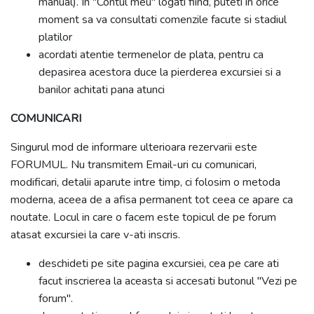
manual). In "Contul meu" logati fiind, puteti in orice
moment sa va consultati comenzile facute si stadiul
platilor
acordati atentie termenelor de plata, pentru ca
depasirea acestora duce la pierderea excursiei si a
banilor achitati pana atunci
COMUNICARI
Singurul mod de informare ulterioara rezervarii este
FORUMUL. Nu transmitem Email-uri cu comunicari,
modificari, detalii aparute intre timp, ci folosim o metoda
moderna, aceea de a afisa permanent tot ceea ce apare ca
noutate. Locul in care o facem este topicul de pe forum
atasat excursiei la care v-ati inscris.
deschideti pe site pagina excursiei, cea pe care ati
facut inscrierea la aceasta si accesati butonul "Vezi pe
forum".