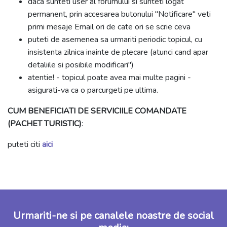
daca sunteti user al forumului si sunteti logat
permanent, prin accesarea butonului "Notificare" veti
primi mesaje Email ori de cate ori se scrie ceva
puteti de asemenea sa urmariti periodic topicul, cu
insistenta zilnica inainte de plecare (atunci cand apar
detaliile si posibile modificari")
atentie! - topicul poate avea mai multe pagini -
asigurati-va ca o parcurgeti pe ultima.
CUM BENEFICIATI DE SERVICIILE COMANDATE
(PACHET TURISTIC)
:
puteti citi
aici
Urmariti-ne si pe canalele noastre de social