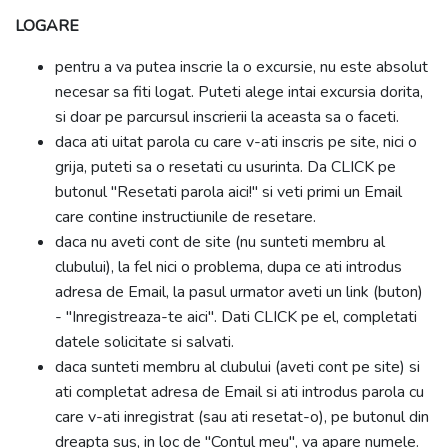
LOGARE
pentru a va putea inscrie la o excursie, nu este absolut
necesar sa fiti logat. Puteti alege intai excursia dorita,
si doar pe parcursul inscrierii la aceasta sa o faceti.
daca ati uitat parola cu care v-ati inscris pe site, nici o
grija, puteti sa o resetati cu usurinta. Da CLICK pe
butonul "Resetati parola aici!" si veti primi un Email
care contine instructiunile de resetare.
daca nu aveti cont de site (nu sunteti membru al
clubului), la fel nici o problema, dupa ce ati introdus
adresa de Email, la pasul urmator aveti un link (buton)
- "Inregistreaza-te aici". Dati CLICK pe el, completati
datele solicitate si salvati.
daca sunteti membru al clubului (aveti cont pe site) si
ati completat adresa de Email si ati introdus parola cu
care v-ati inregistrat (sau ati resetat-o), pe butonul din
dreapta sus, in loc de "Contul meu", va apare numele.